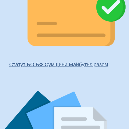
Статут БО БФ Сумщини Майбутнє разом