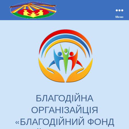
Меню
Сумський
центр
соціально-
психологічної
реабілітації
дітей
області
БЛАГОДІЙНА
ОРГАНІЗАЙЦІЯ
«БЛАГОДІЙНИЙ ФОНД