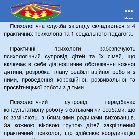
Меню
Сумський
Психологічна служба закладу складається з 4
центр
практичних психологів та 1 соціального педагога.
соціально-
психологічної
Практичні психологи забезпечують
реабілітації
психологічний супровід дітей та їх сімей, що
дітей
включає в себе діагностичне обстеження кожної
області
дитини, розробка плану реабілітаційної роботи з
ними, проведення корекційної, розвивальної та
просвітницької роботи з дітьми.
Психологічний супровід передбачає
консультативну роботу з батьками чи особами, що
їх заміняють, з близькими родичами вихованців.
За кожною віковою групою дітей закріплений
практичний психолог, що здійснює координацію